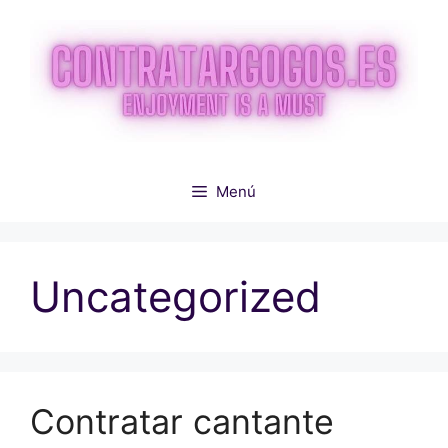
Saltar
al
contenido
Menú
Uncategorized
Contratar cantante