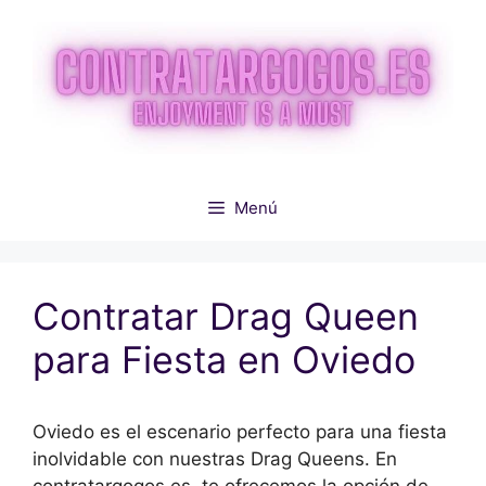
Saltar
al
contenido
Menú
Contratar Drag Queen
para Fiesta en Oviedo
Oviedo es el escenario perfecto para una fiesta
inolvidable con nuestras Drag Queens. En
contratargogos.es, te ofrecemos la opción de