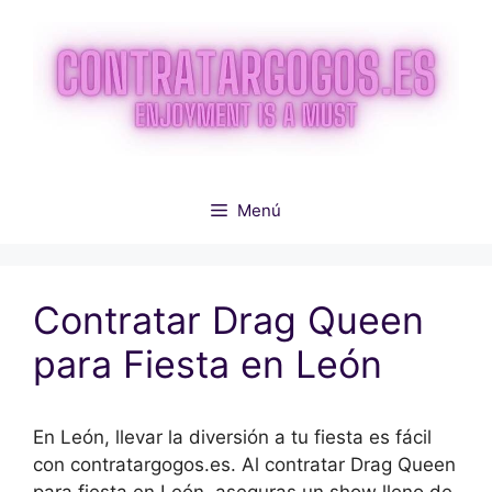
Saltar
al
contenido
Menú
Contratar Drag Queen
para Fiesta en León
En León, llevar la diversión a tu fiesta es fácil
con contratargogos.es. Al contratar Drag Queen
para fiesta en León, aseguras un show lleno de