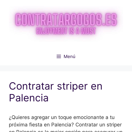
Saltar
al
contenido
Menú
Contratar striper en
Palencia
¿Quieres agregar un toque emocionante a tu
próxima fiesta en Palencia? Contratar un striper
en Palencia es la mejor opción para asegurar un