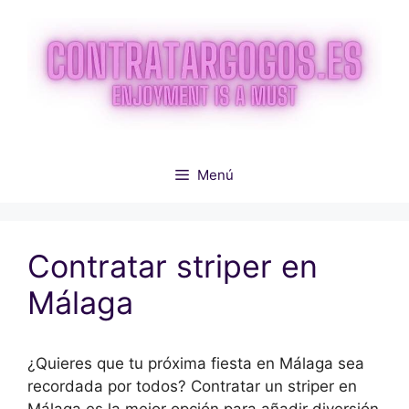
Saltar
al
contenido
Menú
Contratar striper en
Málaga
¿Quieres que tu próxima fiesta en Málaga sea
recordada por todos? Contratar un striper en
Málaga es la mejor opción para añadir diversión