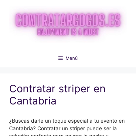
Saltar
al
contenido
Menú
Contratar striper en
Cantabria
¿Buscas darle un toque especial a tu evento en
Cantabria? Contratar un striper puede ser la
solución perfecta para animar la noche y