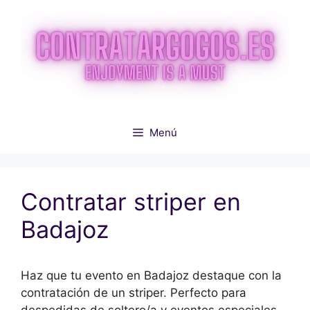
Saltar
al
contenido
Menú
Contratar striper en
Badajoz
Haz que tu evento en Badajoz destaque con la
contratación de un striper. Perfecto para
despedidas de soltero/a y eventos especiales,