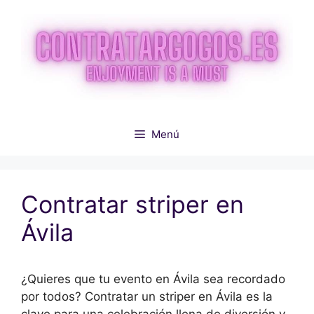
Saltar
al
contenido
Menú
Contratar striper en
Ávila
¿Quieres que tu evento en Ávila sea recordado
por todos? Contratar un striper en Ávila es la
clave para una celebración llena de diversión y