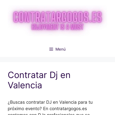
Saltar
al
contenido
Menú
Contratar Dj en
Valencia
¿Buscas contratar DJ en Valencia para tu
próximo evento? En contratargogos.es
contamos con DJs profesionales que se