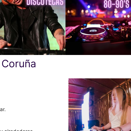
A Coruña
ar.