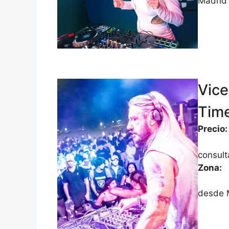
Madrid 
Vic
Tim
Precio:
consult
Zona:
desde M