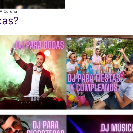
n A Coruña
cas?