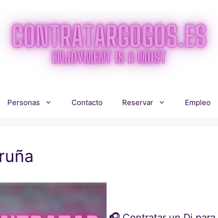
Personas
Contacto
Reservar
Empleo
oruña
🎧
Contratar un Dj para