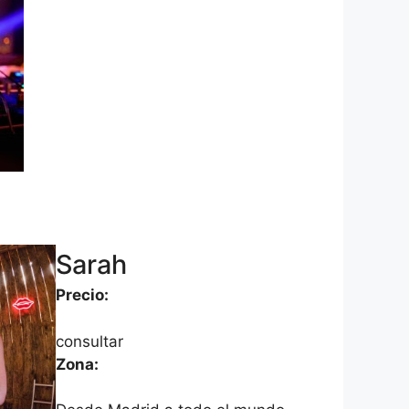
Sarah
Precio:
consultar
Zona: