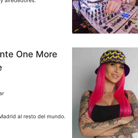
y alrededores.
ente One More
e
ar
adrid al resto del mundo.