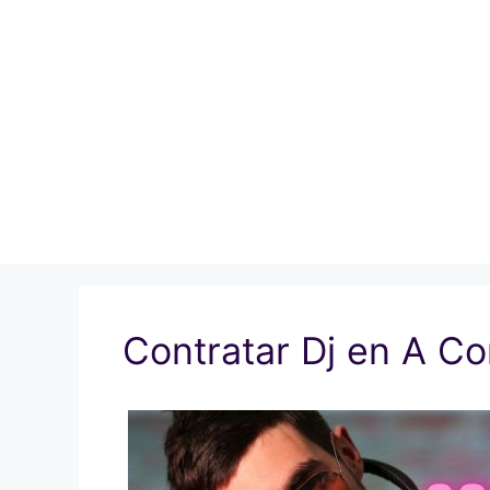
Saltar
al
contenido
Contratar Dj en A C