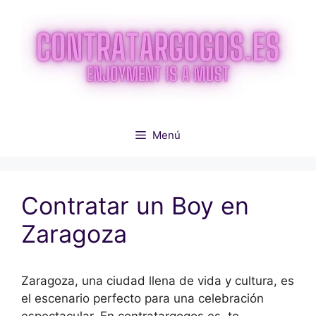
Saltar
al
contenido
Menú
Contratar un Boy en
Zaragoza
Zaragoza, una ciudad llena de vida y cultura, es
el escenario perfecto para una celebración
espectacular. En contratargogos.es, te