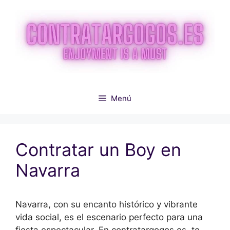
Saltar
al
contenido
Menú
Contratar un Boy en
Navarra
Navarra, con su encanto histórico y vibrante
vida social, es el escenario perfecto para una
fiesta espectacular. En contratargogos.es, te