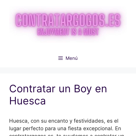
Saltar
al
contenido
Menú
Contratar un Boy en
Huesca
Huesca, con su encanto y festividades, es el
lugar perfecto para una fiesta excepcional. En
contratargogos.es, te ayudamos a contratar un