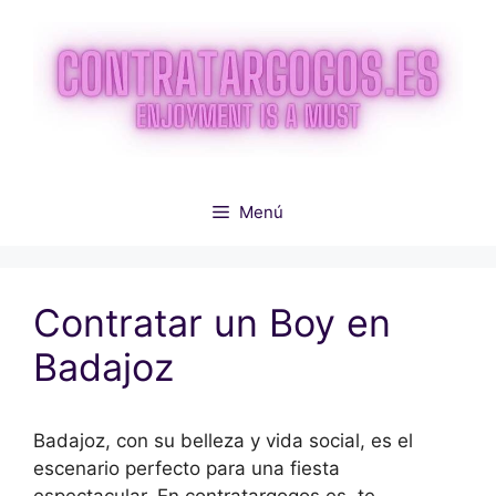
Saltar
al
contenido
Menú
Contratar un Boy en
Badajoz
Badajoz, con su belleza y vida social, es el
escenario perfecto para una fiesta
espectacular. En contratargogos.es, te