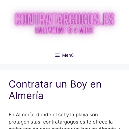
Saltar
al
contenido
Menú
Contratar un Boy en
Almería
En Almería, donde el sol y la playa son
protagonistas, contratargogos.es te ofrece la
mejor opción para contratar un boy en Almería y